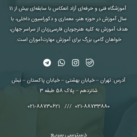
آموزشگاه فنی و حرفه‌ای آزاد انعکاس
با سابقه‌ای بیش از 11
سال آموزش در حوزه هنر، معماری و دکوراسیون داخلی، با
هدف آموزش به کلیه هنرجویان فارسی‌زبان از سراسر جهان،
خواهان گامی بزرگ برای آموزش مهارت‌آموزان است.
آدرس: تهران – خیابان بهشتی – خیابان پاکستان – نبش
شانزدهم – پلاک 58 طبقه 3
021-88733880 /// 021-88730621
دسترسی سریع