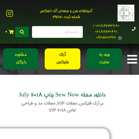
آموزشگاه فنی و حرفه‌ای آزاد انعکاس
شماره ثبت 29570
02188733880 /
02188730621
0
0۹۲۰۵۲۰۱۳۸۸
ورود به
آرک
مشاوره
سایت
فلیکس
رایگان
دانلود مجله Sew Now چاپ July 2018
آرک فلیکس
مجلات VIP
مجلات مد و طراحی
در
,
,
لباس 2018 VIP