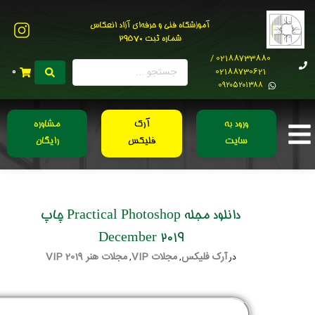
آموزشگاه فنی و حرفه‌ای آزاد انعکاس
شماره ثبت 29570
02188733880 /
02188730621
0
0۹۲۰۵۲۰۱۳۸۸
ورود به
آرک
مشاوره
سایت
فلیکس
رایگان
دانلود مجله Practical Photoshop چاپ
December 2019
آرک فلیکس
مجلات VIP
مجلات هنر 2019 VIP
در
,
,