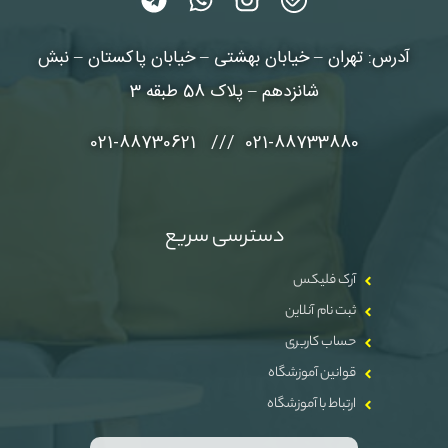
آدرس: تهران – خیابان بهشتی – خیابان پاکستان – نبش
شانزدهم – پلاک 58 طبقه 3
021-88733880 /// 021-88730621
دسترسی سریع
آرک فلیکس
ثبت نام آنلاین
حساب کاربری
قوانین آموزشگاه
ارتباط با آموزشگاه