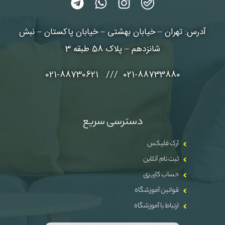
آدرس: تهران – خیابان بهشتی – خیابان پاکستان – نبش
شانزدهم – پلاک 58 طبقه 3
021-88733880 /// 021-88730621
دسترسی سریع
آرک فلیکس
ثبت نام آنلاین
حساب کاربری
قوانین آموزشگاه
ارتباط با آموزشگاه