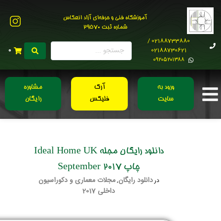
آموزشگاه فنی و حرفه‌ای آزاد انعکاس
شماره ثبت 29570
02188733880 /
02188730621
0
0۹۲۰۵۲۰۱۳۸۸
ورود به
آرک
مشاوره
سایت
فلیکس
رایگان
دانلود رایگان مجله Ideal Home UK
چاپ September 2017
دانلود رایگان
مجلات معماری و دکوراسیون
در
,
داخلی 2017