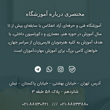
مختصری درباره آموزشگاه
آموزشگاه فنی و حرفه‌ای آزاد انعکاس
با سابقه‌ای بیش از 11
سال آموزش در حوزه هنر، معماری و دکوراسیون داخلی، با
هدف آموزش به کلیه هنرجویان فارسی‌زبان از سراسر جهان،
خواهان گامی بزرگ برای آموزش مهارت‌آموزان است.
آدرس: تهران – خیابان بهشتی – خیابان پاکستان – نبش
شانزدهم – پلاک 58 طبقه 3
021-88733880 /// 021-88730621