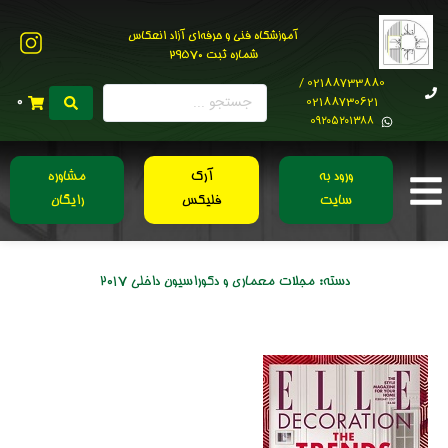
آموزشگاه فنی و حرفه‌ای آزاد انعکاس
شماره ثبت 29570
02188733880 /
02188730621
0
0۹۲۰۵۲۰۱۳۸۸
ورود به
آرک
مشاوره
سایت
فلیکس
رایگان
دسته:
مجلات معماری و دکوراسیون داخلی 2017