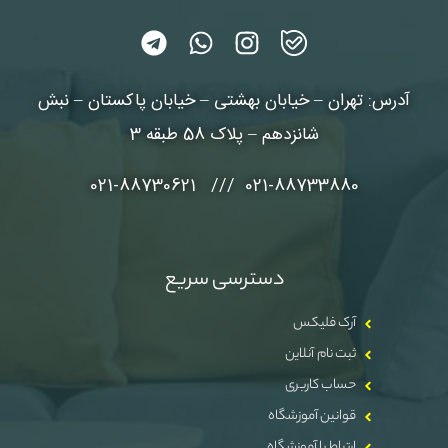
آدرس: تهران – خیابان بهشتی – خیابان پاکستان – نبش
شانزدهم – پلاک 58 طبقه 3
021-88733880 /// 021-88730621
دسترسی سریع
آرک فلیکس
ثبت نام آنلاین
حساب کاربری
قوانین آموزشگاه
ارتباط با آموزشگاه