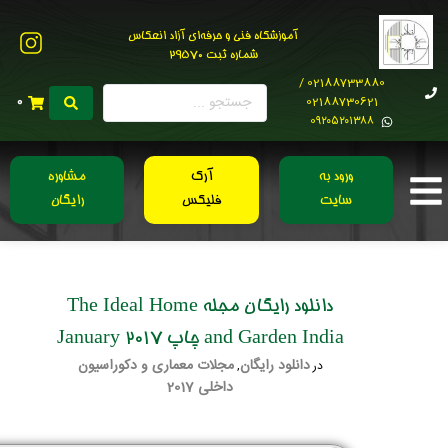
آموزشگاه فنی و حرفه‌ای آزاد انعکاس
شماره ثبت 29570
02188733880 /
02188730621
0
0۹۲۰۵۲۰۱۳۸۸
ورود به
آرک
مشاوره
سایت
فلیکس
رایگان
دانلود رایگان مجله The Ideal Home
and Garden India چاپ January 2017
دانلود رایگان
مجلات معماری و دکوراسیون
در
,
داخلی 2017