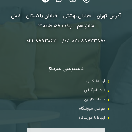
آدرس: تهران – خیابان بهشتی – خیابان پاکستان – نبش
شانزدهم – پلاک 58 طبقه 3
021-88733880 /// 021-88730621
دسترسی سریع
آرک فلیکس
ثبت نام آنلاین
حساب کاربری
قوانین آموزشگاه
ارتباط با آموزشگاه