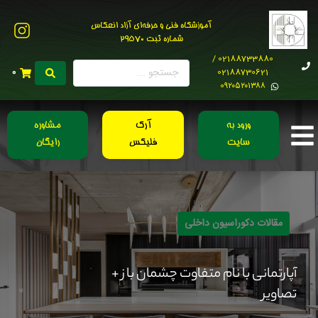
آموزشگاه فنی و حرفه‌ای آزاد انعکاس
شماره ثبت 29570
02188733880 /
02188730621
0
0۹۲۰۵۲۰۱۳۸۸
ورود به
آرک
مشاوره
سایت
فلیکس
رایگان
مقالات دکوراسیون داخلی
آپارتمانی با نام متفاوت چشمان باز +
تصاویر