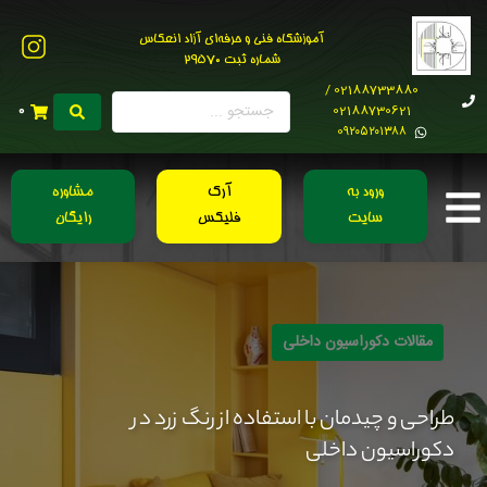
آموزشگاه فنی و حرفه‌ای آزاد انعکاس
شماره ثبت 29570
02188733880 /
02188730621
0
0۹۲۰۵۲۰۱۳۸۸
ورود به
آرک
مشاوره
سایت
فلیکس
رایگان
مقالات دکوراسیون داخلی
طراحی و چیدمان با استفاده از رنگ زرد در
دکوراسیون داخلی