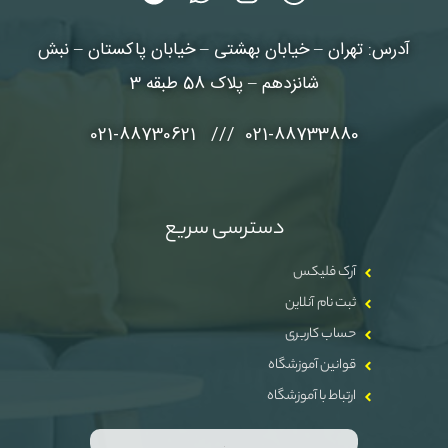
آدرس: تهران – خیابان بهشتی – خیابان پاکستان – نبش
شانزدهم – پلاک 58 طبقه 3
021-88733880 /// 021-88730621
دسترسی سریع
آرک فلیکس
ثبت نام آنلاین
حساب کاربری
قوانین آموزشگاه
ارتباط با آموزشگاه