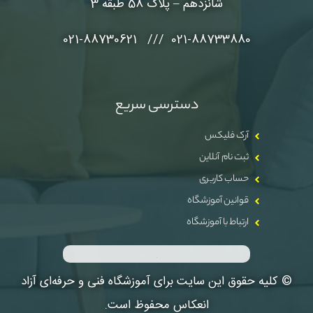
شانزدهم – پلاک 58 طبقه 3
021-88733880 /// 021-88730621
دسترسی سریع
آرک فلیکس
ثبت نام آنلاین
حساب کاربری
قوانین آموزشگاه
ارتباط با آموزشگاه
© کلیه حقوق این سایت برای آموزشگاه فنی و حرفه‌ای آزاد
انعکاس محفوظ است.