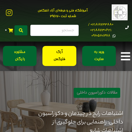
آموزشگاه فنی و حرفه‌ای آزاد انعکاس
شماره ثبت 29570
02188733880 /
02188730621
0
0۹۲۰۵۲۰۱۳۸۸
ورود به
آرک
مشاوره
سایت
فلیکس
رایگان
مقالات دکوراسیون داخلی
اشتباهات رایج در چیدمان و دکوراسیون
داخلی: راهنمایی برای جلوگیری از
اشتباهات شایع