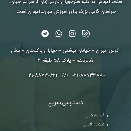
هدف آموزش به کلیه هنرجویان فارسی‌زبان از سراسر جهان،
خواهان گامی بزرگ برای آموزش مهارت‌آموزان است.
آدرس: تهران – خیابان بهشتی – خیابان پاکستان – نبش
شانزدهم – پلاک 58 طبقه 3
021-88733880 /// 021-88730621
دسترسی سریع
آرک فلیکس
ثبت نام آنلاین