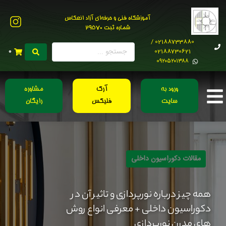
آموزشگاه فنی و حرفه‌ای آزاد انعکاس
شماره ثبت 29570
02188733880 /
02188730621
0
0۹۲۰۵۲۰۱۳۸۸
ورود به
آرک
مشاوره
سایت
فلیکس
رایگان
مقالات دکوراسیون داخلی
همه چیز درباره نورپردازی و تاثیر آن در
دکوراسیون داخلی + معرفی انواع روش
های مدرن نورپردازی