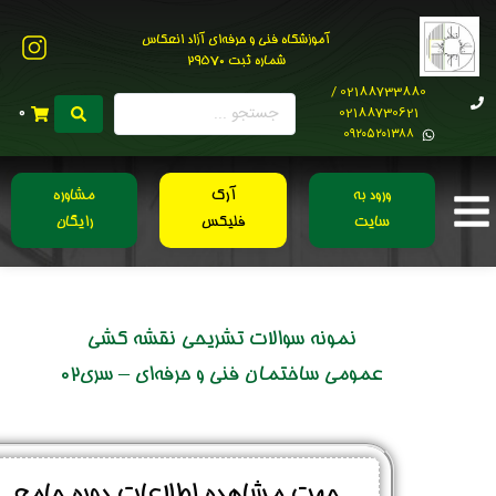
آموزشگاه فنی و حرفه‌ای آزاد انعکاس
شماره ثبت 29570
02188733880 /
02188730621
0
0۹۲۰۵۲۰۱۳۸۸
ورود به
آرک
مشاوره
سایت
فلیکس
رایگان
نمونه سوالات تشریحی نقشه کشی
عمومی ساختمان فنی و حرفه‌ای – سری02
جهت مشاهده اطلاعات دوره جامع