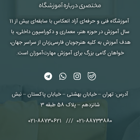
مختصری درباره آموزشگاه
آموزشگاه فنی و حرفه‌ای آزاد انعکاس
با سابقه‌ای بیش از 11
سال آموزش در حوزه هنر، معماری و دکوراسیون داخلی، با
هدف آموزش به کلیه هنرجویان فارسی‌زبان از سراسر جهان،
خواهان گامی بزرگ برای آموزش مهارت‌آموزان است.
آدرس: تهران – خیابان بهشتی – خیابان پاکستان – نبش
شانزدهم – پلاک 58 طبقه 3
021-88733880 /// 021-88730621