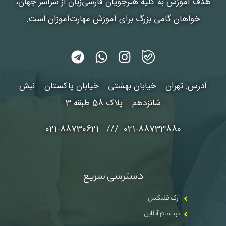
هدف آموزش به کلیه هنرجویان فارسی‌زبان از سراسر جهان،
خواهان گامی بزرگ برای آموزش مهارت‌آموزان است.
آدرس: تهران – خیابان بهشتی – خیابان پاکستان – نبش
شانزدهم – پلاک 58 طبقه 3
021-88733880 /// 021-88730621
دسترسی سریع
آرک فلیکس
ثبت نام آنلاین