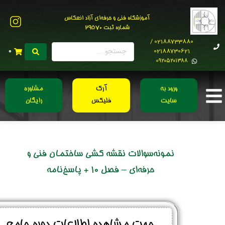
آموزشگاه فنی و حرفه‌ای آزاد انعکاس
شماره ثبت 29570
02188733880 /
02188730621
0
0۹۲۰۵۲۰۱۳۸۸
ورود به
آرک
مشاوره
سایت
فلیکس
رایگان
نمونه‌سوالات نقشه کشی ساختمان فنی و
حرفه‌ای – فصل 10 + پاسخ‌نامه
جهت مشاهده اطلاعات دوره جامع