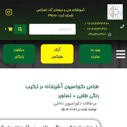
آموزشگاه فنی و حرفه‌ای آزاد انعکاس
شماره ثبت 29570
02188733880 /
02188730621
0
0۹۲۰۵۲۰۱۳۸۸
ورود به
آرک
مشاوره
سایت
فلیکس
رایگان
طراحی دکوراسیون آشپزخانه در ترکیب
رنگی طلایی + تصاویر
مقالات دکوراسیون داخلی
در
نوشته شده در
2021-12-15