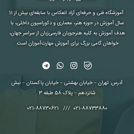
آموزشگاه فنی و حرفه‌ای آزاد انعکاس
با سابقه‌ای بیش از 11
سال آموزش در حوزه هنر، معماری و دکوراسیون داخلی، با
هدف آموزش به کلیه هنرجویان فارسی‌زبان از سراسر جهان،
خواهان گامی بزرگ برای آموزش مهارت‌آموزان است.
آدرس: تهران – خیابان بهشتی – خیابان پاکستان – نبش
شانزدهم – پلاک 58 طبقه 3
021-88733880 /// 021-88730621