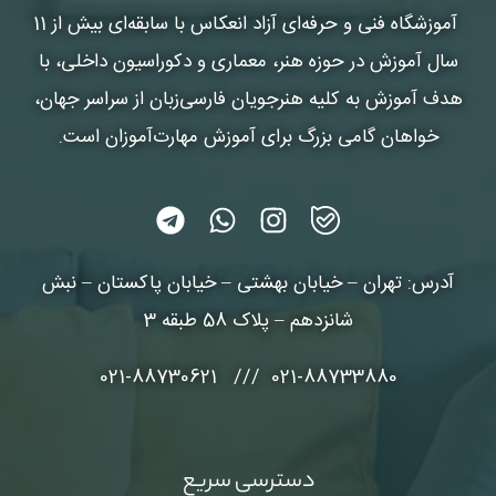
آموزشگاه فنی و حرفه‌ای آزاد انعکاس
با سابقه‌ای بیش از 11
سال آموزش در حوزه هنر، معماری و دکوراسیون داخلی، با
هدف آموزش به کلیه هنرجویان فارسی‌زبان از سراسر جهان،
خواهان گامی بزرگ برای آموزش مهارت‌آموزان است.
آدرس: تهران – خیابان بهشتی – خیابان پاکستان – نبش
شانزدهم – پلاک 58 طبقه 3
021-88733880 /// 021-88730621
دسترسی سریع