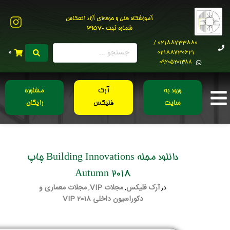
آموزشگاه فنی و حرفه‌ای آزاد انعکاس
شماره ثبت 29570
02188733880 /
02188730621
0
0۹۲۰۵۲۰۱۳۸۸
ورود به
آرک
مشاوره
سایت
فلیکس
رایگان
دانلود مجله Building Innovations چاپ
Autumn 2018
آرک فلیکس
مجلات VIP
مجلات معماری و
در
,
,
دکوراسیون داخلی 2018 VIP