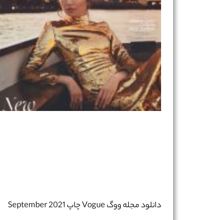
نام و نام خانوادگی :
*
تلفن همراه :
*
شماره واتس‌اپ :
*
دانلود مجله ووگ Vogue چاپ September 2021