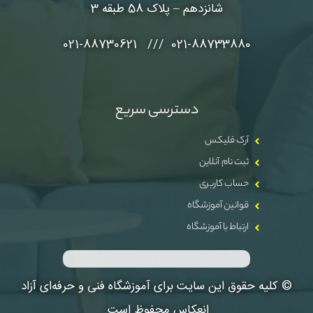
شانزدهم – پلاک 58 طبقه 3
021-88733880 /// 021-88730621
دسترسی سریع
آرک فلیکس
ثبت نام آنلاین
حساب کاربری
قوانین آموزشگاه
ارتباط با آموزشگاه
© کلیه حقوق این سایت برای آموزشگاه فنی و حرفه‌ای آزاد
انعکاس محفوظ است.