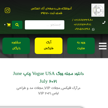
آموزشگاه فنی و حرفه‌ای آزاد انعکاس
شماره ثبت 29570
02188733880 /
02188730621
0
0۹۲۰۵۲۰۱۳۸۸
ورود به
آرک
مشاوره
سایت
فلیکس
رایگان
دانلود مجله ووگ Vogue USA چاپ June
July 2021
آرک فلیکس
مجلات VIP
مجلات مد و طراحی
در
,
,
لباس 2021 VIP