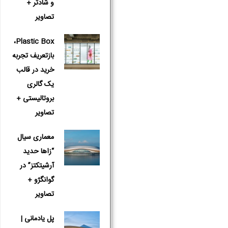
و شادتر +
تصاویر
Plastic Box،
بازتعریف تجربه
خرید در قالب
یک گالری
بروتالیستی +
تصاویر
معماری سیال
“زاها حدید
آرشیتکتز” در
گوانگژو +
تصاویر
پل یادمانی |