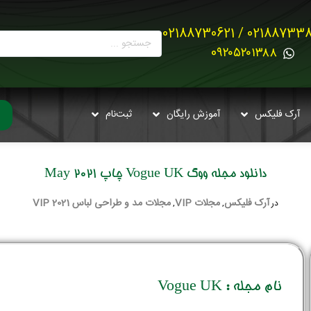
02188733880 / 021887
0۹۲۰۵۲۰۱۳۸۸
آرک فلیکس
آموزش رایگان
ثبت‌نام
دانلود مجله ووگ Vogue UK چاپ May 2021
آرک فلیکس
مجلات VIP
مجلات مد و طراحی لباس 2021 VIP
در
,
,
نام مجله : Vogue UK