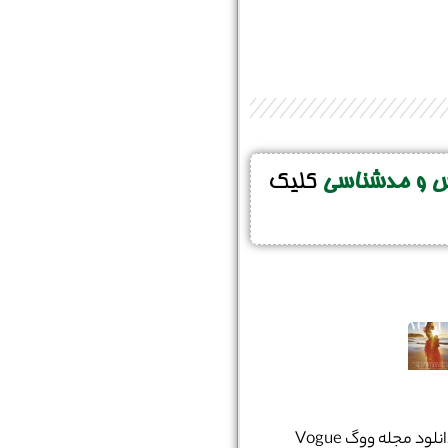
س و مدشناسی
کلیک
دانلود مجله ووگ Vogue