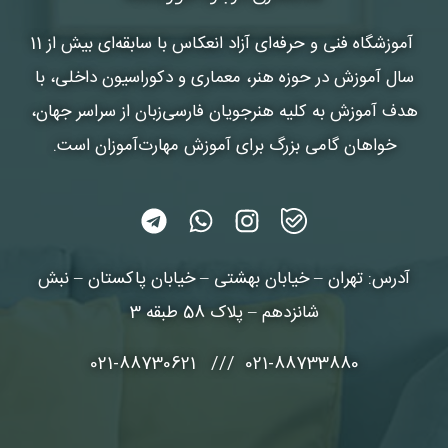
آموزشگاه فنی و حرفه‌ای آزاد انعکاس
با سابقه‌ای بیش از 11
سال آموزش در حوزه هنر، معماری و دکوراسیون داخلی، با
هدف آموزش به کلیه هنرجویان فارسی‌زبان از سراسر جهان،
خواهان گامی بزرگ برای آموزش مهارت‌آموزان است.
آدرس: تهران – خیابان بهشتی – خیابان پاکستان – نبش
شانزدهم – پلاک 58 طبقه 3
021-88733880 /// 021-88730621