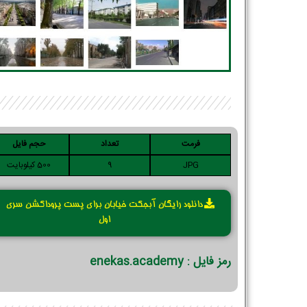
فرمت
تعداد
حجم فایل
JPG
9
500 کیلوبایت
دانلود رایگان آبجکت خیابان برای پست پروداکشن سری
اول
رمز فایل : enekas.academy