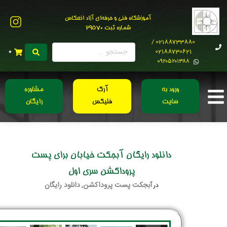
آموزشگاه فنی و حرفه‌ای آزاد انعکاس
شماره ثبت 29570
02188733880 /
02188730621
0
0۹۲۰۵۲۰۱۳۸۸
ورود به
آرک
مشاوره
سایت
فلیکس
رایگان
دانلود رایگان آبجکت خیابان برای پست
پروداکشن سری اول
آبجکت پست پروداکشن
دانلود رایگان
در
,