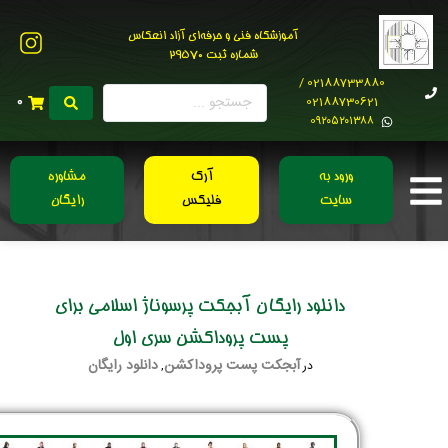
آموزشگاه فنی و حرفه‌ای آزاد انعکاس
شماره ثبت 29570
02188733880 /
02188730621
0
0۹۲۰۵۲۰۱۳۸۸
ورود به
آرک
مشاوره
سایت
فلیکس
رایگان
دانلود رایگان آبجکت پرسوناژ اسلامی برای
پست پروداکشن سری اول
آبجکت پست پروداکشن
دانلود رایگان
در
,