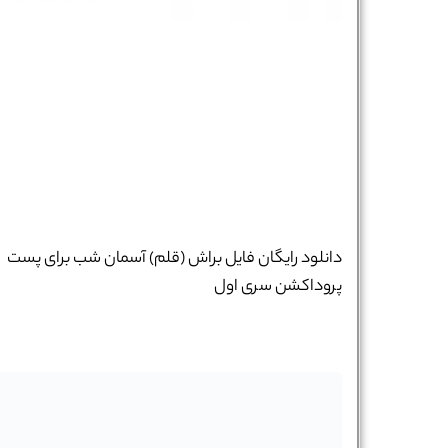
نام و نام خانوادگی :
*
تلفن همراه :
*
شماره واتس‌اپ :
*
دانلود رایگان فایل براش (قلم) آسمان شب برای پست
پروداکشن سری اول