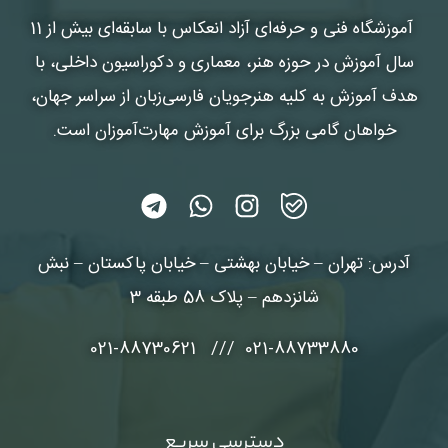
آموزشگاه فنی و حرفه‌ای آزاد انعکاس
با سابقه‌ای بیش از 11
سال آموزش در حوزه هنر، معماری و دکوراسیون داخلی، با
هدف آموزش به کلیه هنرجویان فارسی‌زبان از سراسر جهان،
خواهان گامی بزرگ برای آموزش مهارت‌آموزان است.
آدرس: تهران – خیابان بهشتی – خیابان پاکستان – نبش
شانزدهم – پلاک 58 طبقه 3
021-88733880 /// 021-88730621
دسترسی سریع