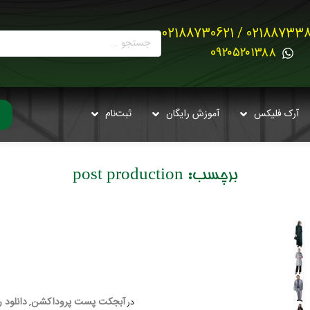
02188733880 / 021887
0۹۲۰۵۲۰۱۳۸۸
آرک فلیکس
آموزش رایگان
ثبت‌نام
برچسب:
post production
آبجکت پست پروداکشن
دانلود ر
در
,