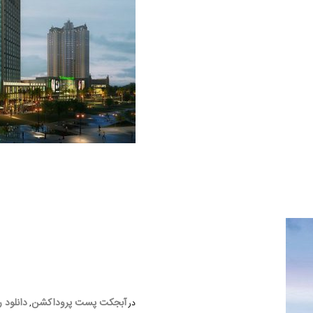
آبجکت پست پروداکشن
دانلود ر
در
,