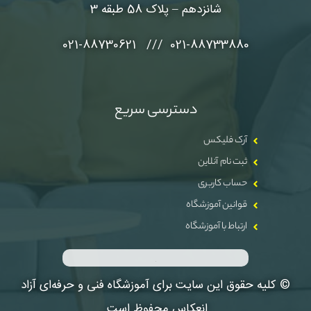
شانزدهم – پلاک 58 طبقه 3
021-88733880 /// 021-88730621
دسترسی سریع
آرک فلیکس
ثبت نام آنلاین
حساب کاربری
قوانین آموزشگاه
ارتباط با آموزشگاه
© کلیه حقوق این سایت برای آموزشگاه فنی و حرفه‌ای آزاد
انعکاس محفوظ است.