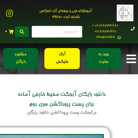
آموزشگاه فنی و حرفه‌ای آزاد انعکاس
شماره ثبت 29570
02188733880 /
02188730621
0
0۹۲۰۵۲۰۱۳۸۸
ورود به
آرک
مشاوره
سایت
فلیکس
رایگان
دانلود رایگان آبجکت محیط خارجی آماده
برای پست پروداکشن سری دوم
آبجکت پست پروداکشن
دانلود رایگان
در
,