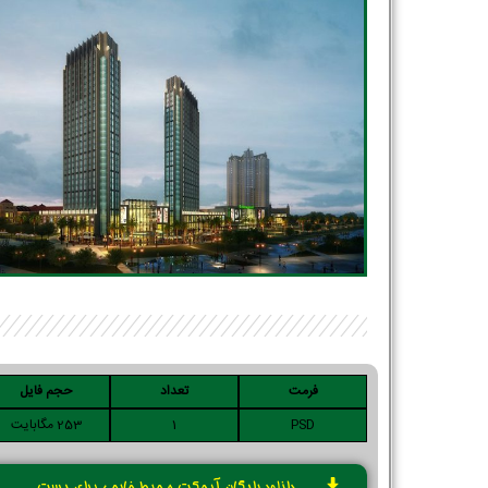
فرمت
تعداد
حجم فایل
PSD
1
253 مگابایت