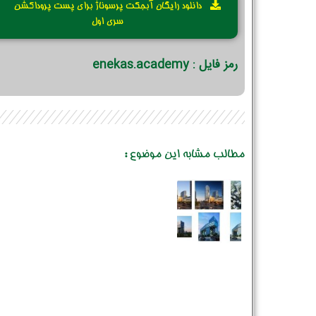
دانلود رایگان آبجکت پرسوناژ برای پست پروداکشن
سری اول
رمز فایل : enekas.academy
مطالب مشابه این موضوع :