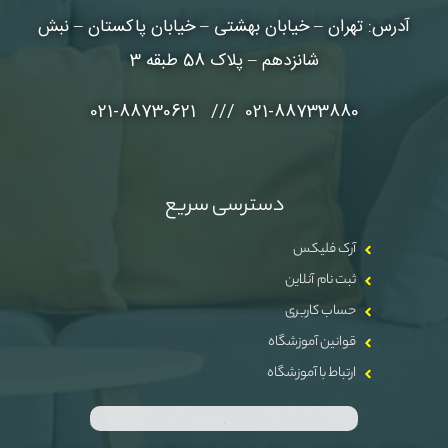
آدرس: تهران – خیابان بهشتی – خیابان پاکستان – نبش
شانزدهم – پلاک 58 طبقه 3
021-88733880 /// 021-88730621
دسترسی سریع
آرک فلیکس
ثبت نام آنلاین
حساب کاربری
قوانین آموزشگاه
ارتباط با آموزشگاه