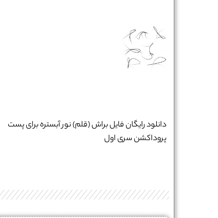
تلفن همراه :
*
شماره واتس‌اپ :
*
دانلود رایگان فایل براش (قلم) نور آبستره برای پست
پروداکشن سری اول