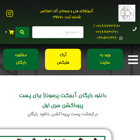
آموزشگاه فنی و حرفه‌ای آزاد انعکاس
شماره ثبت 29570
02188733880 /
02188730621
0
0۹۲۰۵۲۰۱۳۸۸
ورود به
آرک
مشاوره
سایت
فلیکس
رایگان
دانلود رایگان آبجکت پرسوناژ برای پست
پروداکشن سری اول
آبجکت پست پروداکشن
دانلود رایگان
در
,