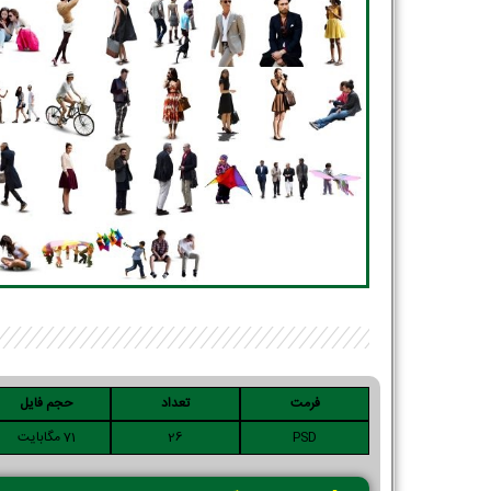
فرمت
تعداد
حجم فایل
PSD
26
71 مگابایت