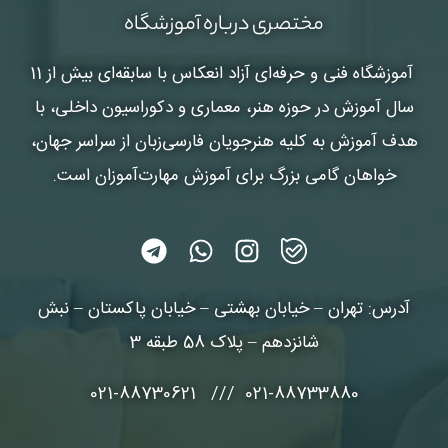
مختصری درباره آموزشگاه
آموزشگاه فنی و حرفه‌ای آزاد انعکاس
با سابقه‌ای بیش از 11
سال آموزش در حوزه هنر، معماری و دکوراسیون داخلی، با
هدف آموزش به کلیه هنرجویان فارسی‌زبان از سراسر جهان،
خواهان گامی بزرگ برای آموزش مهارت‌آموزان است.
آدرس: تهران – خیابان بهشتی – خیابان پاکستان – نبش
شانزدهم – پلاک 58 طبقه 3
021-88733880 /// 021-88730621