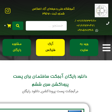
آموزشگاه فنی و حرفه‌ای آزاد انعکاس
شماره ثبت 29570
02188733880 /
02188730621
0
0۹۲۰۵۲۰۱۳۸۸
ورود به
آرک
مشاوره
سایت
فلیکس
رایگان
دانلود رایگان آبجکت ساختمان برای پست
پروداکشن سری ششم
آبجکت پست پروداکشن
دانلود رایگان
در
,