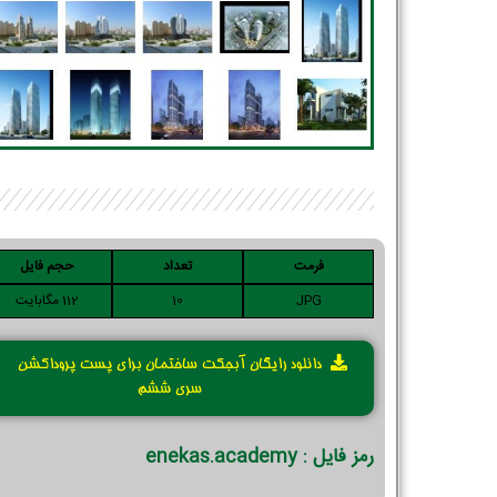
فرمت
تعداد
حجم فایل
JPG
10
112 مگابایت
دانلود رایگان آبجکت ساختمان برای پست پروداکشن
سری ششم
رمز فایل : enekas.academy