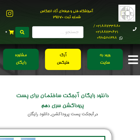
آموزشگاه فنی و حرفه‌ای آزاد انعکاس
شماره ثبت 29570
02188733880 /
02188730621
0
0۹۲۰۵۲۰۱۳۸۸
ورود به
آرک
مشاوره
سایت
فلیکس
رایگان
دانلود رایگان آبجکت ساختمان برای پست
پروداکشن سری دهم
آبجکت پست پروداکشن
دانلود رایگان
در
,