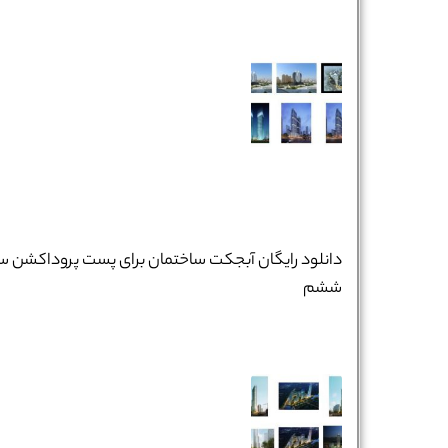
دانلود رایگان آبجکت ساختمان برای پست پروداکشن س
نام و نام خانوادگی :
*
ششم
تلفن همراه :
*