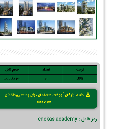
فرمت
تعداد
حجم فایل
JPG
10
100 مگابایت
دانلود رایگان آبجکت ساختمان برای پست پروداکشن
سری دهم
رمز فایل : enekas.academy