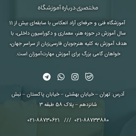
مختصری درباره آموزشگاه
آموزشگاه فنی و حرفه‌ای آزاد انعکاس
با سابقه‌ای بیش از 11
سال آموزش در حوزه هنر، معماری و دکوراسیون داخلی، با
هدف آموزش به کلیه هنرجویان فارسی‌زبان از سراسر جهان،
خواهان گامی بزرگ برای آموزش مهارت‌آموزان است.
آدرس: تهران – خیابان بهشتی – خیابان پاکستان – نبش
شانزدهم – پلاک 58 طبقه 3
021-88733880 /// 021-88730621