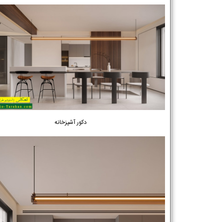
دکور آشپزخانه