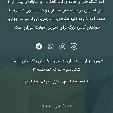
آموزشگاه فنی و حرفه‌ای آزاد انعکاس
با سابقه‌ای بیش از 11
سال آموزش در حوزه هنر، معماری و دکوراسیون داخلی، با
هدف آموزش به کلیه هنرجویان فارسی‌زبان از سراسر جهان،
خواهان گامی بزرگ برای آموزش مهارت‌آموزان است.
آدرس: تهران – خیابان بهشتی – خیابان پاکستان – نبش
شانزدهم – پلاک 58 طبقه 3
021-88733880 /// 021-88730621
دسترسی سریع