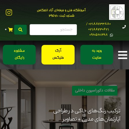
آموزشگاه فنی و حرفه‌ای آزاد انعکاس
شماره ثبت 29570
02188733880 /
02188730621
0
0۹۲۰۵۲۰۱۳۸۸
ورود به
آرک
مشاوره
سایت
فلیکس
رایگان
مقالات دکوراسیون داخلی
ترکیب رنگ‌های خاکی در طراحی
آپارتمان‌های مدرن + تصاویر