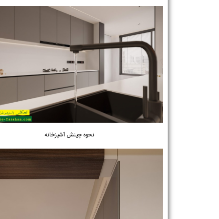
نحوه چینش آشپزخانه