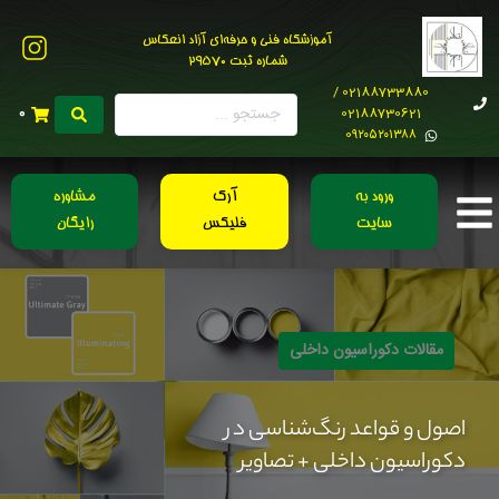
آموزشگاه فنی و حرفه‌ای آزاد انعکاس
شماره ثبت 29570
02188733880 /
02188730621
0
0۹۲۰۵۲۰۱۳۸۸
ورود به
آرک
مشاوره
سایت
فلیکس
رایگان
مقالات دکوراسیون داخلی
اصول و قواعد رنگ‌شناسی در
دکوراسیون داخلی + تصاویر