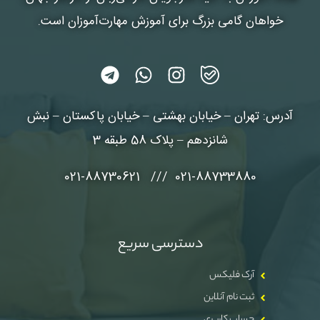
خواهان گامی بزرگ برای آموزش مهارت‌آموزان است.
آدرس: تهران – خیابان بهشتی – خیابان پاکستان – نبش
شانزدهم – پلاک 58 طبقه 3
021-88733880 /// 021-88730621
دسترسی سریع
آرک فلیکس
ثبت نام آنلاین
حساب کاربری