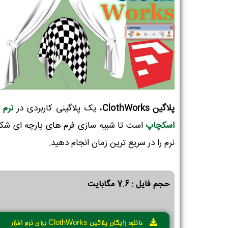
پلاگین ClothWorks
، یک پلاگینی کاربردی در
نرم ا
اسکچاپ
است تا شبیه سازی فرم های پارچه ای شک
نرم را در سریع ترین زمان انجام دهید.
حجم فایل : 7.6 مگابایت
دانلود رایگان پلاگین ClothWorks برای نرم افزار