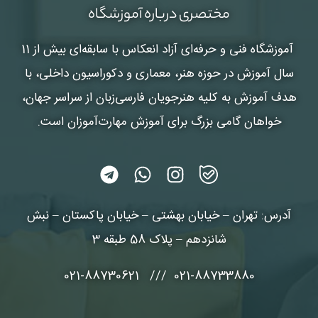
مختصری درباره آموزشگاه
آموزشگاه فنی و حرفه‌ای آزاد انعکاس
با سابقه‌ای بیش از 11
سال آموزش در حوزه هنر، معماری و دکوراسیون داخلی، با
هدف آموزش به کلیه هنرجویان فارسی‌زبان از سراسر جهان،
خواهان گامی بزرگ برای آموزش مهارت‌آموزان است.
آدرس: تهران – خیابان بهشتی – خیابان پاکستان – نبش
شانزدهم – پلاک 58 طبقه 3
021-88733880 /// 021-88730621