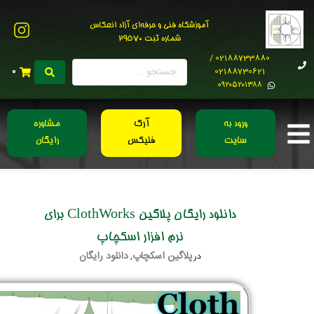
آموزشگاه فنی و حرفه‌ای آزاد انعکاس
شماره ثبت 29570
02188733880 /
02188730621
0
0۹۲۰۵۲۰۱۳۸۸
ورود به
آرک
مشاوره
سایت
فلیکس
رایگان
دانلود رایگان پلاگین ClothWorks برای
نرم افزار اسکچاپ
پلاگین اسکچاپ
دانلود رایگان
در
,