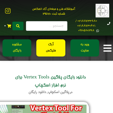
آموزشگاه فنی و حرفه‌ای آزاد انعکاس
شماره ثبت 29570
02188733880 /
02188730621
0
0۹۲۰۵۲۰۱۳۸۸
ورود به
آرک
مشاوره
سایت
فلیکس
رایگان
دانلود رایگان پلاگین Vertex Tools برای
نرم افزار اسکچاپ
پلاگین اسکچاپ
دانلود رایگان
در
,