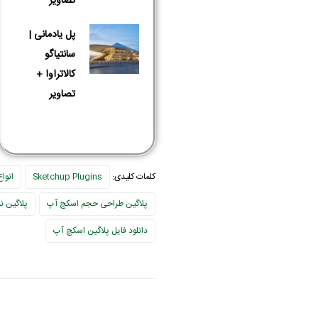
تصاویر
پل یادمانی |
سانتیاگو
کالاتراوا +
تصاویر
کلمات کلیدی:
Sketchup Plugins
انوا
پلاگین طراحی حجم اسکچ آپ
پلاگین ن
دانلود فایل پلاگین اسکچ آپ