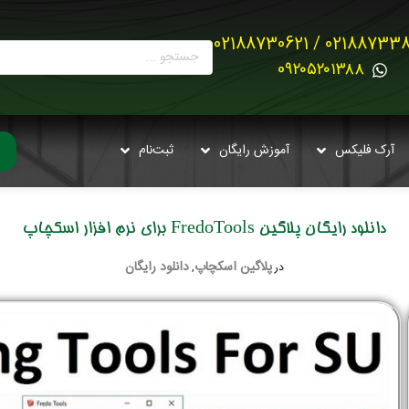
02188733880 / 021887
0۹۲۰۵۲۰۱۳۸۸
آرک فلیکس
آموزش رایگان
ثبت‌نام
دانلود رایگان پلاگین FredoTools برای نرم افزار اسکچاپ
پلاگین اسکچاپ
دانلود رایگان
در
,