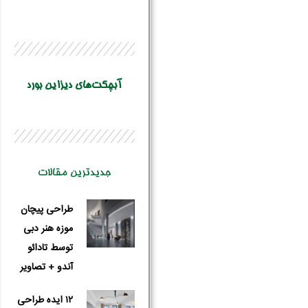
آبچکت‌های دیزاین بورد
جدیدترین مقالات
نام و نام 
طراحی پیچان
موزه هنر دبی
توسط تادائو
آندو + تصاویر
۱۲ ایده طراحی