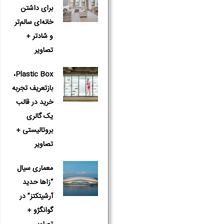
برای داشتن
خانه‌ای سالم‌تر
و شادتر +
تصاویر
Plastic Box،
بازتعریف تجربه
خرید در قالب
یک گالری
بروتالیستی +
تصاویر
معماری سیال
“زاها حدید
آرشیتکتز” در
گوانگژو +