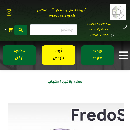
آموزشگاه فنی و حرفه‌ای آزاد انعکاس
شماره ثبت 29570
02188733880 /
02188730621
0
0۹۲۰۵۲۰۱۳۸۸
ورود به
آرک
مشاوره
سایت
فلیکس
رایگان
دسته:
پلاگین اسکچاپ