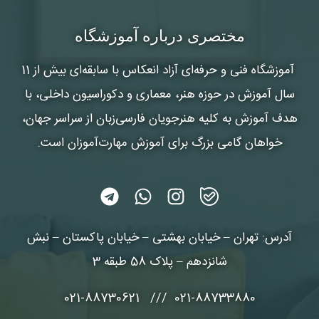
مختصری درباره آموزشگاه
آموزشگاه فنی و حرفه‌ای آزاد انعکاس
با سابقه‌ای بیش از 11
سال آموزش در حوزه هنر، معماری و دکوراسیون داخلی، با
هدف آموزش به کلیه هنرجویان فارسی‌زبان از سراسر جهان،
خواهان گامی بزرگ برای آموزش مهارت‌آموزان است.
آدرس: تهران – خیابان بهشتی – خیابان پاکستان – نبش
شانزدهم – پلاک 58 طبقه 3
021-88733880 /// 021-88730621