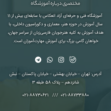
مختصری درباره آموزشگاه
آموزشگاه فنی و حرفه‌ای آزاد انعکاس
با سابقه‌ای بیش از 11
سال آموزش در حوزه هنر، معماری و دکوراسیون داخلی، با
هدف آموزش به کلیه هنرجویان فارسی‌زبان از سراسر جهان،
خواهان گامی بزرگ برای آموزش مهارت‌آموزان است.
آدرس: تهران – خیابان بهشتی – خیابان پاکستان – نبش
شانزدهم – پلاک 58 طبقه 3
021-88733880 /// 021-88730621