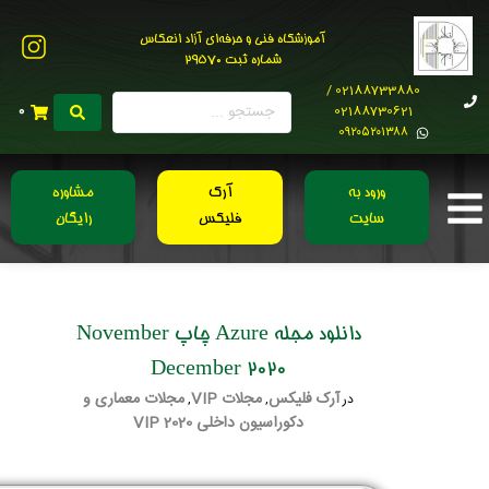
آموزشگاه فنی و حرفه‌ای آزاد انعکاس
شماره ثبت 29570
02188733880 /
02188730621
0
0۹۲۰۵۲۰۱۳۸۸
ورود به
آرک
مشاوره
سایت
فلیکس
رایگان
دانلود مجله Azure چاپ November
December 2020
آرک فلیکس
مجلات VIP
مجلات معماری و
در
,
,
دکوراسیون داخلی 2020 VIP