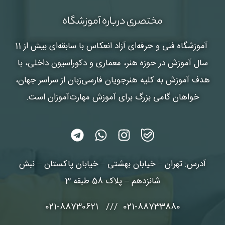
مختصری درباره آموزشگاه
آموزشگاه فنی و حرفه‌ای آزاد انعکاس
با سابقه‌ای بیش از 11
سال آموزش در حوزه هنر، معماری و دکوراسیون داخلی، با
هدف آموزش به کلیه هنرجویان فارسی‌زبان از سراسر جهان،
خواهان گامی بزرگ برای آموزش مهارت‌آموزان است.
آدرس: تهران – خیابان بهشتی – خیابان پاکستان – نبش
شانزدهم – پلاک 58 طبقه 3
021-88733880 /// 021-88730621