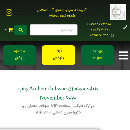
آموزشگاه فنی و حرفه‌ای آزاد انعکاس
شماره ثبت 29570
02188733880 /
02188730621
0
0۹۲۰۵۲۰۱۳۸۸
ورود به
آرک
مشاوره
سایت
فلیکس
رایگان
دانلود مجله Archetech Issue 51 چاپ
November 2020
آرک فلیکس
مجلات VIP
مجلات معماری و
در
,
,
دکوراسیون داخلی 2020 VIP