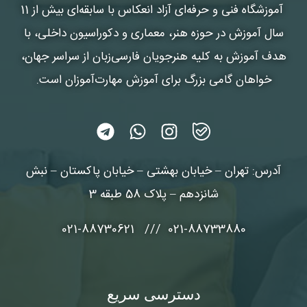
آموزشگاه فنی و حرفه‌ای آزاد انعکاس
با سابقه‌ای بیش از 11
سال آموزش در حوزه هنر، معماری و دکوراسیون داخلی، با
هدف آموزش به کلیه هنرجویان فارسی‌زبان از سراسر جهان،
خواهان گامی بزرگ برای آموزش مهارت‌آموزان است.
آدرس: تهران – خیابان بهشتی – خیابان پاکستان – نبش
شانزدهم – پلاک 58 طبقه 3
021-88733880 /// 021-88730621
دسترسی سریع