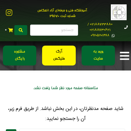
آموزشگاه فنی و حرفه‌ای آزاد انعکاس
شماره ثبت 29570
02188733880 /
02188730621
0
0۹۲۰۵۲۰۱۳۸۸
ورود به
آرک
مشاوره
سایت
فلیکس
رایگان
متاسفانه صفحه مورد نظر شما یافت نشد.
شاید صفحه مدنظرتان، در این بخش نباشد. از طریق فرم زیر،
آن را جستجو نمایید: