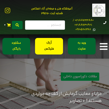
آموزشگاه فنی و حرفه‌ای آزاد انعکاس
شماره ثبت 29570
02188733880 /
02188730621
0
0۹۲۰۵۲۰۱۳۸۸
ورود به
آرک
مشاوره
سایت
فلیکس
رایگان
مقالات دکوراسیون داخلی
مزایا و معایب گرمایش از کف چه مواردی
هستند؟ + تصاویر