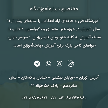
مختصری درباره آموزشگاه
آموزشگاه فنی و حرفه‌ای آزاد انعکاس
با سابقه‌ای بیش از 11
سال آموزش در حوزه هنر، معماری و دکوراسیون داخلی، با
هدف آموزش به کلیه هنرجویان فارسی‌زبان از سراسر جهان،
خواهان گامی بزرگ برای آموزش مهارت‌آموزان است.
آدرس: تهران – خیابان بهشتی – خیابان پاکستان – نبش
شانزدهم – پلاک 58 طبقه 3
021-88733880 /// 021-88730621