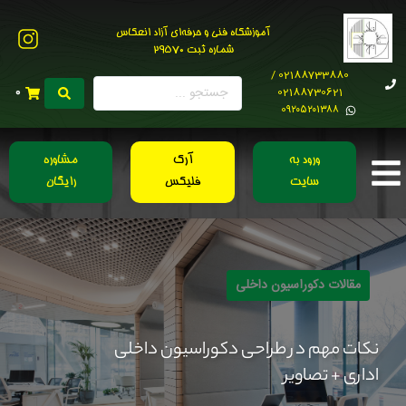
آموزشگاه فنی و حرفه‌ای آزاد انعکاس
شماره ثبت 29570
02188733880 /
02188730621
0
0۹۲۰۵۲۰۱۳۸۸
ورود به
آرک
مشاوره
سایت
فلیکس
رایگان
مقالات دکوراسیون داخلی
نکات مهم در طراحی دکوراسیون داخلی
اداری + تصاویر