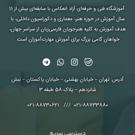
آموزشگاه فنی و حرفه‌ای آزاد انعکاس
با سابقه‌ای بیش از 11
سال آموزش در حوزه هنر، معماری و دکوراسیون داخلی، با
هدف آموزش به کلیه هنرجویان فارسی‌زبان از سراسر جهان،
خواهان گامی بزرگ برای آموزش مهارت‌آموزان است.
آدرس: تهران – خیابان بهشتی – خیابان پاکستان – نبش
شانزدهم – پلاک 58 طبقه 3
021-88733880 /// 021-88730621
دسترسی سریع