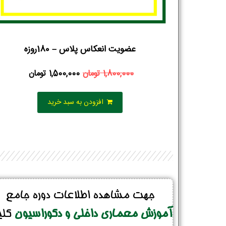
عضویت انعکاس پلاس – 180روزه
1,800,000
تومان
1,500,000
تومان
افزودن به سبد خرید
جهت مشاهده اطلاعات دوره جامع
آموزش معماری داخلی و دکوراسیون
کل