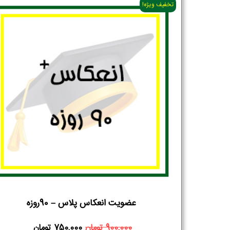
تخفیف ویژه!
عضویت انعکاس پلاس – 90روزه
900,000
تومان
750,000
تومان