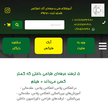
آموزشگاه فنی و حرفه‌ای آزاد انعکاس
شماره ثبت 29570
02188733880 /
02188730621
0
0۹۲۰۵۲۰۱۳۸۸
ورود به
آرک
مشاوره
سایت
فلیکس
رایگان
5 ترفند حرفه‌ای طراحی داخلی که کمتر
کسی می‌داند + فیلم
انعکاس پلاس
انعکاس پلاس: مقدماتی -
در
,
آموزش‌های بین‌المللی
انعکاس پلاس: مقدماتی -
,
بین‌المللی - ترفندهای طراحی دکوراسیون داخلی