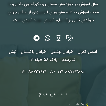
سال آموزش در حوزه هنر، معماری و دکوراسیون داخلی، با
هدف آموزش به کلیه هنرجویان فارسی‌زبان از سراسر جهان،
خواهان گامی بزرگ برای آموزش مهارت‌آموزان است.
آدرس: تهران – خیابان بهشتی – خیابان پاکستان – نبش
شانزدهم – پلاک 58 طبقه 3
021-88733880 /// 021-88730621
دسترسی سریع
آرک فلیکس