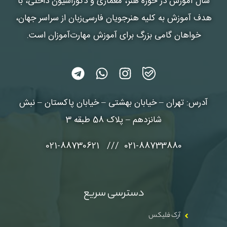
سال آموزش در حوزه هنر، معماری و دکوراسیون داخلی، با
هدف آموزش به کلیه هنرجویان فارسی‌زبان از سراسر جهان،
خواهان گامی بزرگ برای آموزش مهارت‌آموزان است.
آدرس: تهران – خیابان بهشتی – خیابان پاکستان – نبش
شانزدهم – پلاک 58 طبقه 3
021-88733880 /// 021-88730621
دسترسی سریع
آرک فلیکس