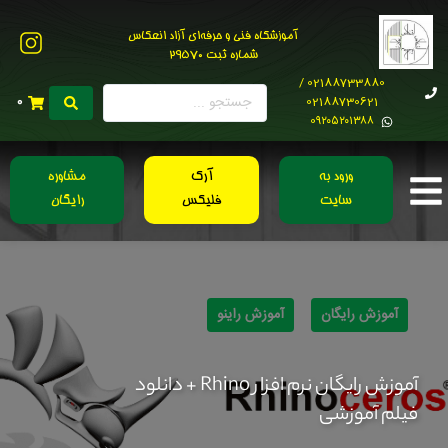
آموزشگاه فنی و حرفه‌ای آزاد انعکاس
شماره ثبت 29570
02188733880 /
02188730621
0
0۹۲۰۵۲۰۱۳۸۸
ورود به
آرک
مشاوره
سایت
فلیکس
رایگان
آموزش رایگان
آموزش راینو
آموزش رایگان نرم افزار Rhino + دانلود
فیلم آموزشی