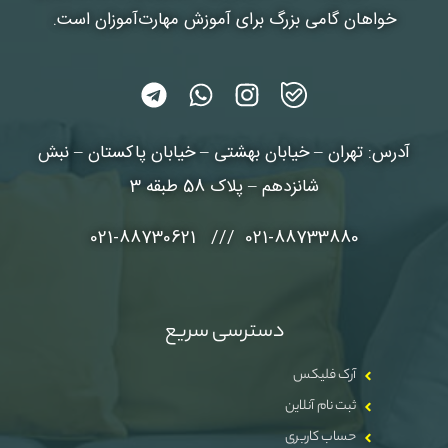
خواهان گامی بزرگ برای آموزش مهارت‌آموزان است.
آدرس: تهران – خیابان بهشتی – خیابان پاکستان – نبش
شانزدهم – پلاک 58 طبقه 3
021-88733880 /// 021-88730621
دسترسی سریع
آرک فلیکس
ثبت نام آنلاین
حساب کاربری