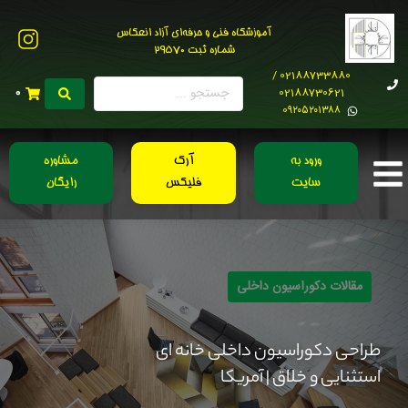
آموزشگاه فنی و حرفه‌ای آزاد انعکاس
شماره ثبت 29570
02188733880 /
02188730621
0
0۹۲۰۵۲۰۱۳۸۸
ورود به
آرک
مشاوره
سایت
فلیکس
رایگان
مقالات دکوراسیون داخلی
طراحی دکوراسیون داخلی خانه ای
استثنایی و خلاق | آمریکا