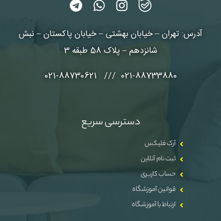
آدرس: تهران – خیابان بهشتی – خیابان پاکستان – نبش
شانزدهم – پلاک 58 طبقه 3
021-88733880 /// 021-88730621
دسترسی سریع
آرک فلیکس
ثبت نام آنلاین
حساب کاربری
قوانین آموزشگاه
ارتباط با آموزشگاه