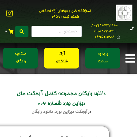
آموزشگاه فنی و حرفه‌ای آزاد انعکاس
شماره ثبت 29570
02188733880 /
02188730621
0
0۹۲۰۵۲۰۱۳۸۸
ورود به
آرک
مشاوره
سایت
فلیکس
رایگان
دانلود رایگان مجموعه کامل آبجکت های
دیزاین بورد شماره 006
آبجکت دیزاین بورد
دانلود رایگان
در
,