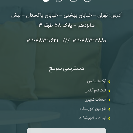
آدرس: تهران – خیابان بهشتی – خیابان پاکستان – نبش
شانزدهم – پلاک 58 طبقه 3
021-88733880 /// 021-88730621
دسترسی سریع
آرک فلیکس
ثبت نام آنلاین
حساب کاربری
قوانین آموزشگاه
ارتباط با آموزشگاه