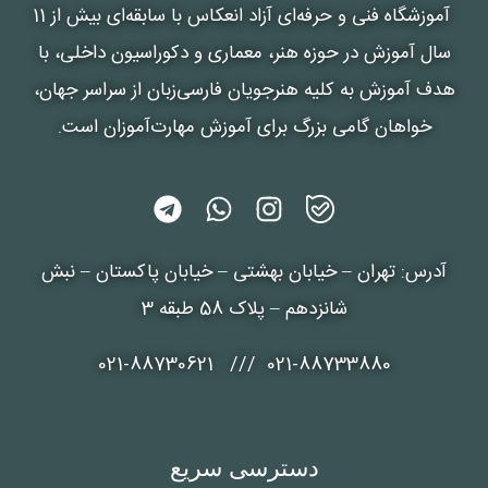
آموزشگاه فنی و حرفه‌ای آزاد انعکاس
با سابقه‌ای بیش از 11
سال آموزش در حوزه هنر، معماری و دکوراسیون داخلی، با
هدف آموزش به کلیه هنرجویان فارسی‌زبان از سراسر جهان،
خواهان گامی بزرگ برای آموزش مهارت‌آموزان است.
آدرس: تهران – خیابان بهشتی – خیابان پاکستان – نبش
شانزدهم – پلاک 58 طبقه 3
021-88733880 /// 021-88730621
دسترسی سریع