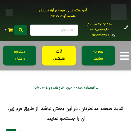
آموزشگاه فنی و حرفه‌ای آزاد انعکاس
شماره ثبت 29570
02188733880 /
02188730621
0
0۹۲۰۵۲۰۱۳۸۸
ورود به
آرک
مشاوره
سایت
فلیکس
رایگان
متاسفانه صفحه مورد نظر شما یافت نشد.
شاید صفحه مدنظرتان، در این بخش نباشد. از طریق فرم زیر،
آن را جستجو نمایید: