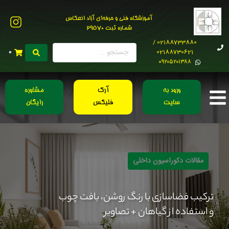
آموزشگاه فنی و حرفه‌ای آزاد انعکاس
شماره ثبت 29570
02188733880 /
02188730621
0
0۹۲۰۵۲۰۱۳۸۸
ورود به
آرک
مشاوره
سایت
فلیکس
رایگان
مقالات دکوراسیون داخلی
ترکیب فضاسازی با رنگ روشن، بافت چوب
و استفاده از گیاهان + تصاویر