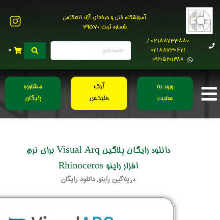
آموزشگاه فنی و حرفه‌ای آزاد انعکاس
شماره ثبت 29570
02188733880 /
02188730621
0
0۹۲۰۵۲۰۱۳۸۸
ورود به
آرک
مشاوره
سایت
فلیکس
رایگان
دانلود رایگان پلاگین Visual Arq برای نرم
افزار راینو Rhinoceros
پلاگین راینو
دانلود رایگان
در
,