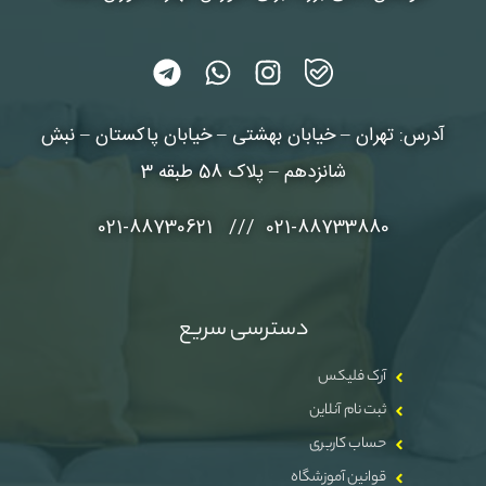
آدرس: تهران – خیابان بهشتی – خیابان پاکستان – نبش
شانزدهم – پلاک 58 طبقه 3
021-88733880 /// 021-88730621
دسترسی سریع
آرک فلیکس
ثبت نام آنلاین
حساب کاربری
قوانین آموزشگاه