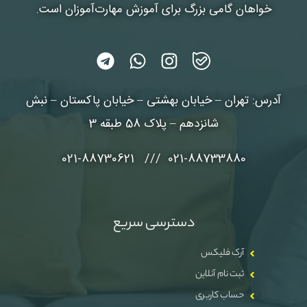
خواهان گامی بزرگ برای آموزش مهارت‌آموزان است.
آدرس: تهران – خیابان بهشتی – خیابان پاکستان – نبش
شانزدهم – پلاک 58 طبقه 3
021-88733880 /// 021-88730621
دسترسی سریع
آرک فلیکس
ثبت نام آنلاین
حساب کاربری