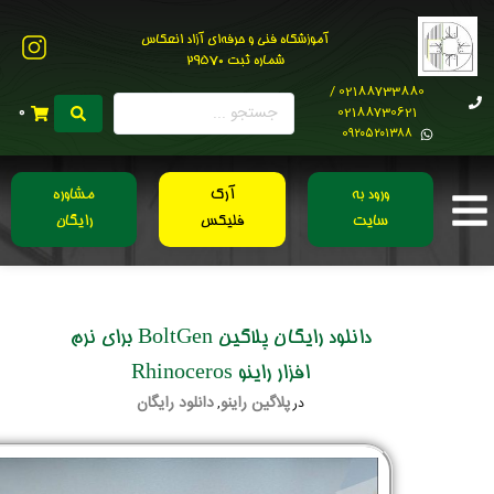
آموزشگاه فنی و حرفه‌ای آزاد انعکاس
شماره ثبت 29570
02188733880 /
02188730621
0
0۹۲۰۵۲۰۱۳۸۸
ورود به
آرک
مشاوره
سایت
فلیکس
رایگان
دانلود رایگان پلاگین BoltGen برای نرم
افزار راینو Rhinoceros
پلاگین راینو
دانلود رایگان
در
,