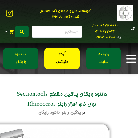
آموزشگاه فنی و حرفه‌ای آزاد انعکاس
شماره ثبت 29570
02188733880 /
02188730621
0
0۹۲۰۵۲۰۱۳۸۸
ورود به
آرک
مشاوره
سایت
فلیکس
رایگان
دانلود رایگان پلاگین مقطع Sectiontools
برای نرم افزار راینو Rhinoceros
پلاگین راینو
دانلود رایگان
در
,