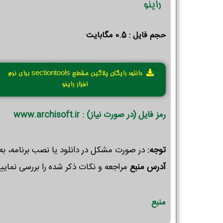
راینو
حجم فایل : 0.5 مگابایت
دانلود رایگان پلاگین مقطع sectiontools برای نرم
افزار راینو
رمز فایل (در صورت نیاز) : www.archisoft.ir
توجه:
در صورت مشکل در دانلود یا نصب برنامه، به
آدرس منبع
مراجعه و نکات ذکر شده را بررسی نمایید
منبع