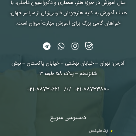
سال آموزش در حوزه هنر، معماری و دکوراسیون داخلی، با
هدف آموزش به کلیه هنرجویان فارسی‌زبان از سراسر جهان،
خواهان گامی بزرگ برای آموزش مهارت‌آموزان است.
آدرس: تهران – خیابان بهشتی – خیابان پاکستان – نبش
شانزدهم – پلاک 58 طبقه 3
021-88733880 /// 021-88730621
دسترسی سریع
آرک فلیکس