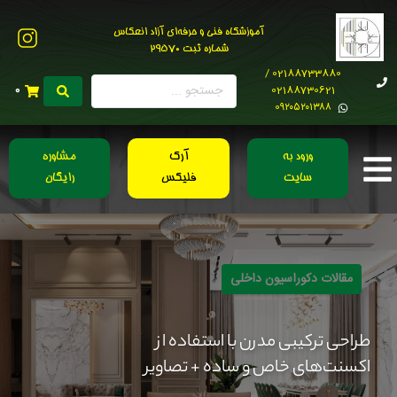
آموزشگاه فنی و حرفه‌ای آزاد انعکاس
شماره ثبت 29570
02188733880 /
02188730621
0
0۹۲۰۵۲۰۱۳۸۸
ورود به
آرک
مشاوره
سایت
فلیکس
رایگان
مقالات دکوراسیون داخلی
طراحی ترکیبی مدرن با استفاده از
اکسنت‌های خاص و ساده + تصاویر