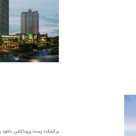
آبجکت پست پروداکشن
دانلود ر
در
,