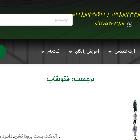
02188733880 / 021887
0۹۲۰۵۲۰۱۳۸۸
آرک فلیکس
آموزش رایگان
ثبت‌نام
برچسب:
فتوشاپ
آبجکت پست پروداکشن
دانلود ر
در
,