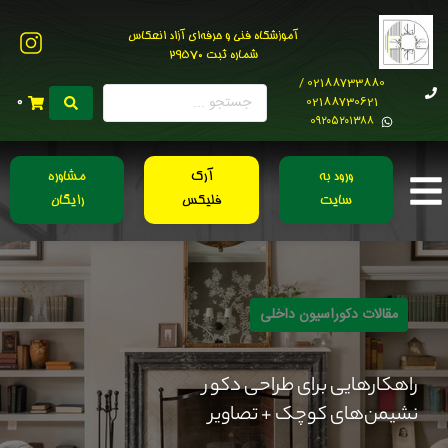
آموزشگاه فنی و حرفه‌ای آزاد انعکاس
شماره ثبت 29570
02188733880 /
02188730621
0
0۹۲۰۵۲۰۱۳۸۸
ورود به
آرک
مشاوره
سایت
فلیکس
رایگان
مقالات دکوراسیون داخلی
راهکارهایی برای طراحی دکور
نشیمن‌های کوچک + تصاویر