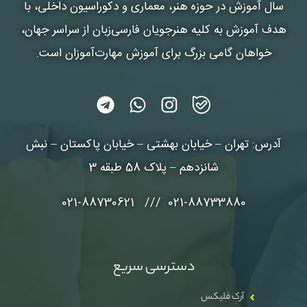
سال آموزش در حوزه هنر، معماری و دکوراسیون داخلی، با
هدف آموزش به کلیه هنرجویان فارسی‌زبان از سراسر جهان،
خواهان گامی بزرگ برای آموزش مهارت‌آموزان است.
آدرس: تهران – خیابان بهشتی – خیابان پاکستان – نبش
شانزدهم – پلاک 58 طبقه 3
021-88733880 /// 021-88730621
دسترسی سریع
آرک فلیکس