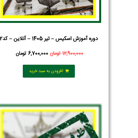
دوره آموزش اسکیس – تیر 1405 – آنلاین – کد2
12,900,000
تومان
6,700,000
تومان
افزودن به سبد خرید