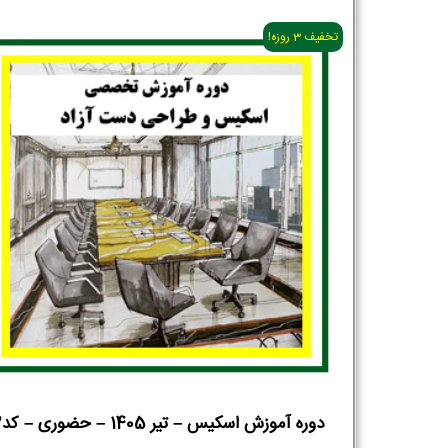
تخفیف 3 روزه!
دوره آموزش اسکیس – تیر 1405 – حضوری – کد2