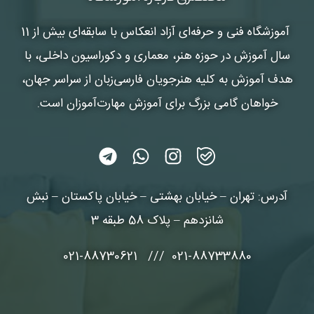
آموزشگاه فنی و حرفه‌ای آزاد انعکاس
با سابقه‌ای بیش از 11
سال آموزش در حوزه هنر، معماری و دکوراسیون داخلی، با
هدف آموزش به کلیه هنرجویان فارسی‌زبان از سراسر جهان،
خواهان گامی بزرگ برای آموزش مهارت‌آموزان است.
آدرس: تهران – خیابان بهشتی – خیابان پاکستان – نبش
شانزدهم – پلاک 58 طبقه 3
021-88733880 /// 021-88730621