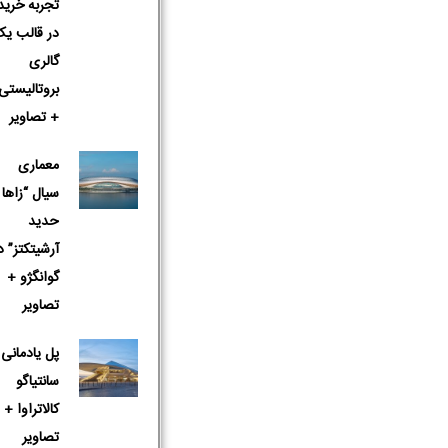
تجربه خرید
در قالب یک
گالری
بروتالیستی
+ تصاویر
معماری
سیال “زاها
حدید
آرشیتکتز” د
گوانگژو +
تصاویر
پل یادمانی 
سانتیاگو
کالاتراوا +
تصاویر