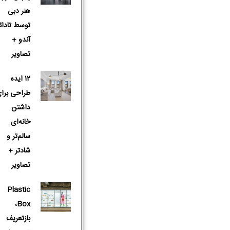
هنر دبی
توسط تادائ
آندو +
تصاویر
۱۲ ایده
طراحی برا
داشتن
خانه‌ای
سالم‌تر و
شادتر +
تصاویر
Plastic
Box،
بازتعریف