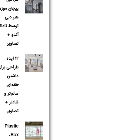
پیچان موزه
هنر دبی
توسط تادائ
آندو +
تصاویر
۱۲ ایده
طراحی برا
داشتن
خانه‌ای
سالم‌تر و
شادتر +
تصاویر
Plastic
Box،