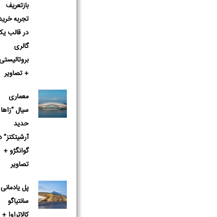
بازتعریف
تجربه خرید
در قالب یک
گالری
بروتالیستی
+ تصاویر
معماری
سیال “زاها
حدید
آرشیتکتز” د
گوانگژو +
تصاویر
پل یادمانی 
سانتیاگو
کالاتراوا +