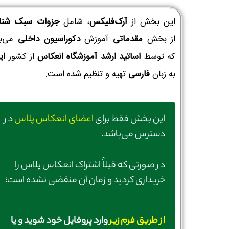
این بخش از
آرک‌فلیکس
، شامل
جزوات سبک شنا
از بخش
مقدماتی
آموزش
دکوراسیون داخلی
می‌ب
که توسط
اساتید ارشد آموزشگاه انعکاس
از کشور
ای
به زبان
فارسی
تهیه و تنظیم شده است.
این بخش فقط برای
اعضای انعکاس پلاس
در
دسترس می‌باشد.
در صورتی‌ که قبلاً اشتراک انعکاس پلاس را
خریداری کردید و زمان آن منقضی نشده است؛
از طریق فرم زیر
وارد پروفایل خود شوید و یا