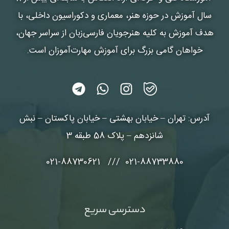
سال آموزش در حوزه هنر، معماری و دکوراسیون داخلی، با
هدف آموزش به کلیه هنرجویان فارسی‌زبان از سراسر جهان،
خواهان گامی بزرگ برای آموزش مهارت‌آموزان است.
آدرس: تهران – خیابان بهشتی – خیابان پاکستان – نبش
شانزدهم – پلاک 58 طبقه 3
021-88733880 /// 021-88730621
دسترسی سریع