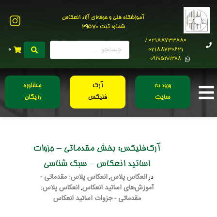
آموزشگاه فنی و حرفه‌ای آزاد انعکاس
شماره ثبت 29570
02188733880 /
02188730621
0
0۹۲۰۵۲۰۱۳۸۸
ورود به
آرک
مشاوره
سایت
فلیکس
رایگان
آرک‌فلیکس: بخش مقدماتی – جزوات
اساتید انعکاس – سبک شناسی
انعکاس پلاس
انعکاس پلاس: مقدماتی -
در
,
آموزش‌های اساتید انعکاس
انعکاس پلاس:
,
مقدماتی - جزوات اساتید انعکاس